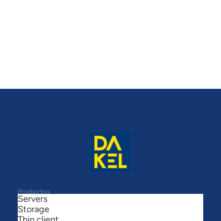
Ver
soporte
recursos
Productos
Servers
Storage
Thin client