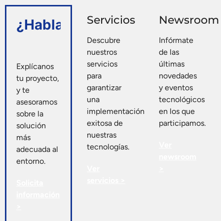
Servicios
Newsroom
¿Hablamos?
Descubre
Infórmate
nuestros
de las
servicios
últimas
Explícanos
para
novedades
tu proyecto,
garantizar
y eventos
y te
una
tecnológicos
asesoramos
implementación
en los que
sobre la
exitosa de
participamos.
solución
nuestras
más
Ver
tecnologías.
adecuada al
newsroom
entorno.
Ver
>
servicios >
Solicita
información
>