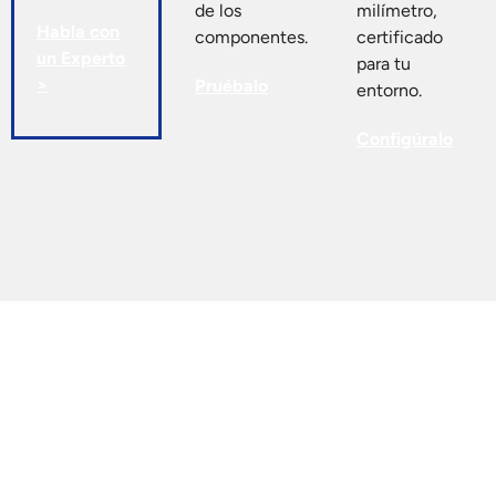
de los
milímetro,
Habla con
componentes.
certificado
un Experto
para tu
>
Pruébalo
entorno.
Configúralo
Más
Recursos
Soporte
información