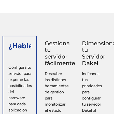
Gestiona
Dimensio
¿Hablamos?
tu
tu
servidor
Servidor
fácilmente
Dakel
Configura tu
servidor para
Descubre
Indícanos
exprimir las
las distintas
tus
posibilidades
herramientas
prioridades
del
de gestión
para
hardware
para
configurar
para cada
monitorizar
tu servidor
aplicación
el estado
Dakel al